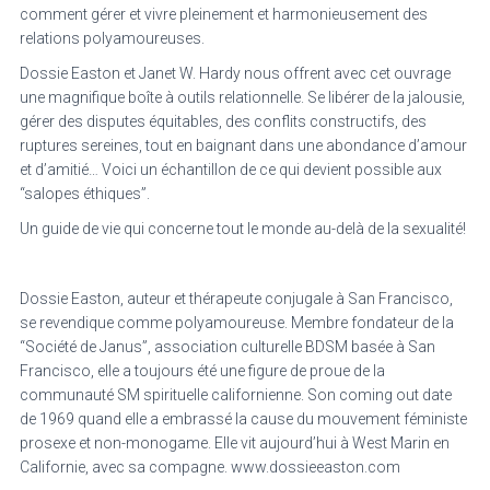
comment gérer et vivre pleinement et harmonieusement des
relations polyamoureuses.
Dossie Easton et Janet W. Hardy nous offrent avec cet ouvrage
une magnifique boîte à outils relationnelle. Se libérer de la jalousie,
gérer des disputes équitables, des conflits constructifs, des
ruptures sereines, tout en baignant dans une abondance d’amour
et d’amitié… Voici un échantillon de ce qui devient possible aux
“salopes éthiques”.
Un guide de vie qui concerne tout le monde au-delà de la sexualité!
Dossie Easton, auteur et thérapeute conjugale à San Francisco,
se revendique comme polyamoureuse. Membre fondateur de la
“Société de Janus”, association culturelle BDSM basée à San
Francisco, elle a toujours été une figure de proue de la
communauté SM spirituelle californienne. Son coming out date
de 1969 quand elle a embrassé la cause du mouvement féministe
prosexe et non-monogame. Elle vit aujourd’hui à West Marin en
Californie, avec sa compagne. www.dossieeaston.com