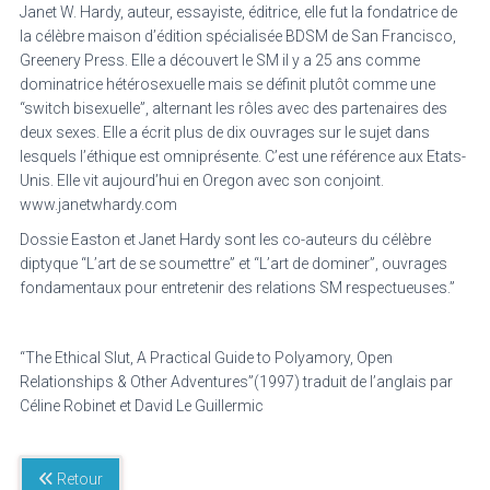
Janet W. Hardy, auteur, essayiste, éditrice, elle fut la fondatrice de
la célèbre maison d’édition spécialisée BDSM de San Francisco,
Greenery Press. Elle a découvert le SM il y a 25 ans comme
dominatrice hétérosexuelle mais se définit plutôt comme une
“switch bisexuelle”, alternant les rôles avec des partenaires des
deux sexes. Elle a écrit plus de dix ouvrages sur le sujet dans
lesquels l’éthique est omniprésente. C’est une référence aux Etats-
Unis. Elle vit aujourd’hui en Oregon avec son conjoint.
www.janetwhardy.com
Dossie Easton et Janet Hardy sont les co-auteurs du célèbre
diptyque “L’art de se soumettre” et “L’art de dominer”, ouvrages
fondamentaux pour entretenir des relations SM respectueuses.”
“The Ethical Slut, A Practical Guide to Polyamory, Open
Relationships & Other Adventures”(1997) traduit de l’anglais par
Céline Robinet et David Le Guillermic
Retour