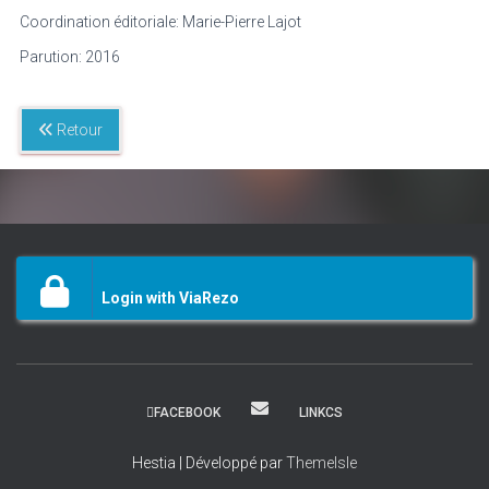
Coordination éditoriale: Marie-Pierre Lajot
Parution: 2016
Retour
Login with ViaRezo
FACEBOOK
LINKCS
Hestia | Développé par
ThemeIsle